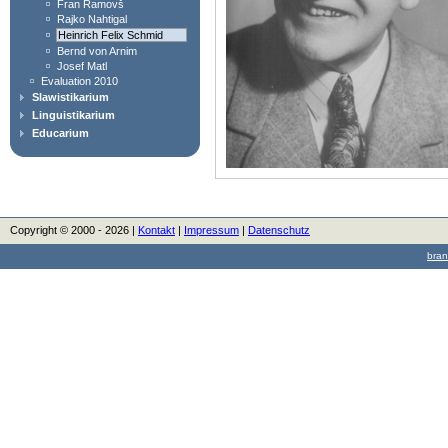
Fran Ramovš
Rajko Nahtigal
Heinrich Felix Schmid
Bernd von Arnim
Josef Matl
Evaluation 2010
Slawistikarium
Linguistikarium
Educarium
Copyright © 2000 - 2026 |
Kontakt
|
Impressum
|
Datenschutz
bran