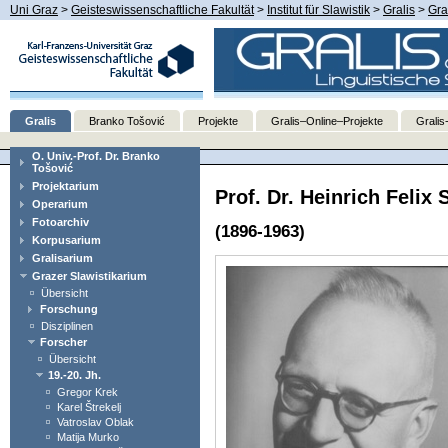
Uni Graz
>
Geisteswissenschaftliche Fakultät
>
Institut für Slawistik
>
Gralis
>
Gra
Gralis
Branko Tošović
Projekte
Gralis–Online–Projekte
Gralis
O. Univ.-Prof. Dr. Branko
Tošović
Projektarium
Prof. Dr. Heinrich Felix
Operarium
Fotoarchiv
(1896-1963)
Korpusarium
Gralisarium
Grazer Slawistikarium
Übersicht
Forschung
Disziplinen
Forscher
Übersicht
19.-20. Jh.
Gregor Krek
Karel Štrekelj
Vatroslav Oblak
Matija Murko