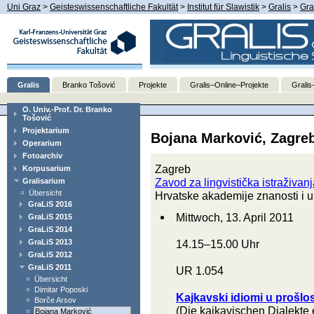
Uni Graz
>
Geisteswissenschaftliche Fakultät
>
Institut für Slawistik
>
Gralis
>
Gra
Gralis
Branko Tošović
Projekte
Gralis–Online–Projekte
Gralis
O. Univ.-Prof. Dr. Branko
Tošović
Projektarium
Bojana Marković, Zagre
Operarium
Fotoarchiv
Zagreb
Korpusarium
Zavod za lingvistička istraživan
Gralisarium
Übersicht
Hrvatske akademije znanosti i u
GraLiS 2016
Mittwoch, 13. April 2011
GraLiS 2015
GraLiS 2014
GraLiS 2013
14.15–15.00 Uhr
GraLiS 2012
GraLiS 2011
UR 1.054
Übersicht
Dimitar Poposki
Kajkavski idiomi u prošlos
Borče Arsov
(Die kajkavischen Dialekte e
Bojana Marković