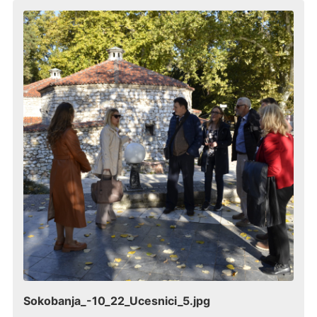
Sokobanja_-10_22_Ucesnici_5.jpg