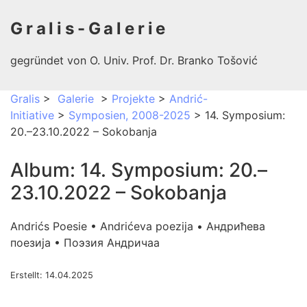
Gralis-Galerie
gegründet von O. Univ. Prof. Dr. Branko Tošović
Gralis
>
Galerie
>
Projekte
>
Andrić-
Initiative
>
Symposien, 2008-2025
> 14. Symposium:
20.–23.10.2022 – Sokobanja
Album: 14. Symposium: 20.–
23.10.2022 – Sokobanja
Andrićs Poesie • Andrićeva poezija • Андрићева
поезија • Поэзия Андричаа
Erstellt: 14.04.2025