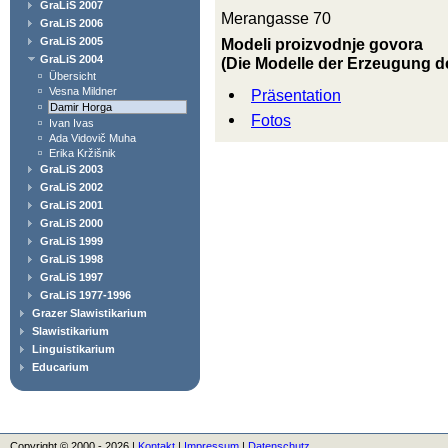
GraLiS 2007
Merangasse 70
GraLiS 2006
Modeli proizvodnje govora
GraLiS 2005
GraLiS 2004
(Die Modelle der Erzeugung d
Übersicht
Vesna Mildner
Präsentation
Damir Horga
Fotos
Ivan Ivas
Ada Vidovič Muha
Erika Kržišnik
GraLiS 2003
GraLiS 2002
GraLiS 2001
GraLiS 2000
GraLiS 1999
GraLiS 1998
GraLiS 1997
GraLiS 1977-1996
Grazer Slawistikarium
Slawistikarium
Linguistikarium
Educarium
Copyright © 2000 - 2026 |
Kontakt
|
Impressum
|
Datenschutz