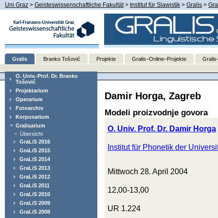
Uni Graz
>
Geisteswissenschaftliche Fakultät
>
Institut für Slawistik
>
Gralis
>
Gra
Gralis
Branko Tošović
Projekte
Gralis–Online–Projekte
Gralis
O. Univ.-Prof. Dr. Branko
Tošović
Projektarium
Damir Horga, Zagreb
Operarium
Fotoarchiv
Modeli proizvodnje govora
Korpusarium
Gralisarium
O. Univ. Prof. Dr. Damir Horga
Übersicht
GraLiS 2016
Institut für Phonetik der Univers
GraLiS 2015
GraLiS 2014
GraLiS 2013
Mittwoch 28. April 2004
GraLiS 2012
GraLiS 2011
12,00-13,00
GraLiS 2010
GraLiS 2009
UR 1.224
GraLiS 2008