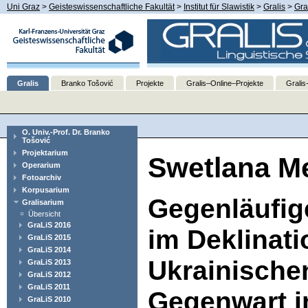
Uni Graz
>
Geisteswissenschaftliche Fakultät
>
Institut für Slawistik
>
Gralis
>
Gra
Gralis
Branko Tošović
Projekte
Gralis–Online–Projekte
Gralis
O. Univ.-Prof. Dr. Branko
Tošović
Projektarium
Swetlana Me
Operarium
Fotoarchiv
Korpusarium
Gegenläufig
Gralisarium
Übersicht
GraLiS 2016
im Deklinat
GraLiS 2015
GraLiS 2014
Ukrainische
GraLiS 2013
GraLiS 2012
GraLiS 2011
Gegenwart i
GraLiS 2010