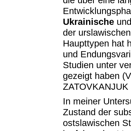
die über eine l
Entwicklungspha
Ukrainische
un
der urslawischen
Haupttypen hat h
und Endungsvaria
Studien unter ve
gezeigt haben 
ZATOVKANJUK 1
In meiner Unter
Zustand der subs
ostslawischen S