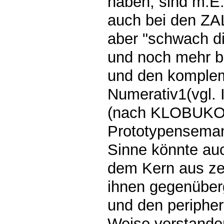
haben, sind m.E.
auch bei den ZA
aber "schwach di
und noch mehr b
und den komple
Numerativ1(vgl
(nach KLOBUKOV
Prototypensemant
Sinne könnte a
dem Kern aus ze
ihnen gegenüber
und den peripher
Weise verstande