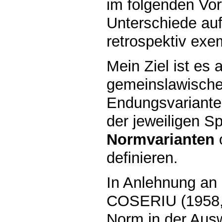
im folgenden Vor
Unterschiede au
retrospektiv exe
Mein Ziel ist es
gemeinslawische
Endungsvarianten
der jeweiligen Sp
Normvarianten
definieren.
In Anlehnung an
COSERIU (1958,1
Norm in der Aus