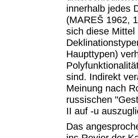
innerhalb jedes 
(MAREŠ 1962, 14
sich diese Mitte
Deklinationstype
Haupttypen) verh
Polyfunktionalit
sind. Indirekt v
Meinung nach R
russischen "Gest
II auf -u auszu
Das angesproche
ins Revier der K