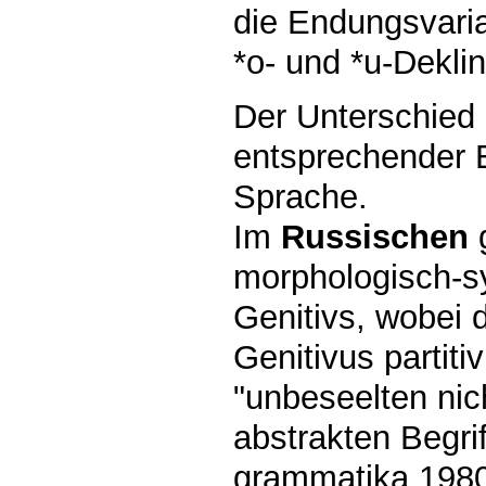
die Endungsvari
*o- und *u-Dekli
Der Unterschied 
entsprechender E
Sprache.
Im
Russischen
morphologisch-s
Genitivs, wobei 
Genitivus partit
"unbeseelten ni
abstrakten Begri
grammatika 1980,