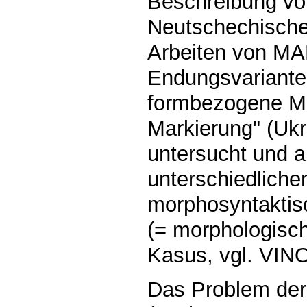
Beschreibung vo
Neutschechische
Arbeiten von MA
Endungsvariante
formbezogene Mit
Markierung" (Uk
untersucht und al
unterschiedliche
morphosyntakti
(= morphologisc
Kasus, vgl. VIN
Das Problem der 