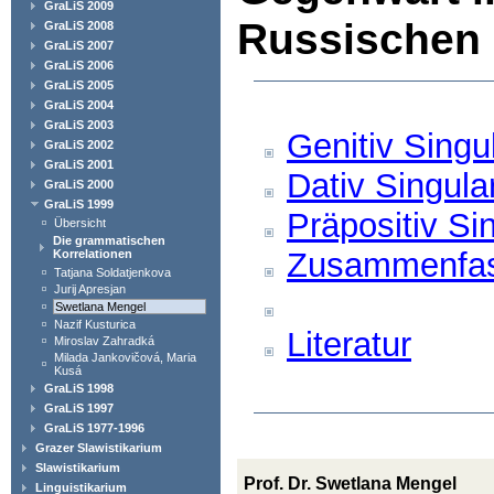
GraLiS 2009
Russischen
GraLiS 2008
GraLiS 2007
GraLiS 2006
GraLiS 2005
GraLiS 2004
GraLiS 2003
Genitiv Singu
GraLiS 2002
GraLiS 2001
Dativ Singula
GraLiS 2000
GraLiS 1999
Präpositiv Si
Übersicht
Die grammatischen
Zusammenfa
Korrelationen
Tatjana Soldatjenkova
Jurij Apresjan
Swetlana Mengel
Nazif Kusturica
Literatur
Miroslav Zahradká
Milada Jankovičová, Maria
Kusá
GraLiS 1998
GraLiS 1997
GraLiS 1977-1996
Grazer Slawistikarium
Slawistikarium
Prof. Dr. Swetlana Mengel
Linguistikarium