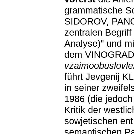
grammatische 
SIDOROV, PANOV 
zentralen Begriff
Analyse)" und mi
dem VINOGRADO
vzaimoobuslovlen
führt Jevgenij K
in seiner zweife
1986 (die jedoch 
Kritik der westl
sowjetischen entb
semantischen Pa