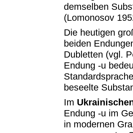
demselben Substa
(Lomonosov 1952
Die heutigen gr
beiden Endungen 
Dubletten (vgl. P
Endung -u bedeut
Standardsprache 
beseelte Substan
Im
Ukrainische
Endung -u im Geni
in modernen Gra