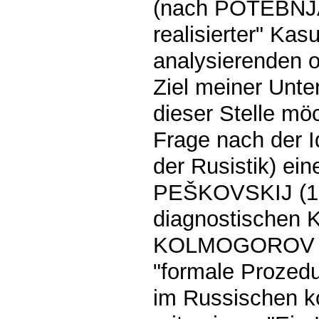
(nach POTEBNJA
realisierter" K
analysierenden o
Ziel meiner Unt
dieser Stelle mö
Frage nach der I
der Rusistik) ein
PEŠKOVSKIJ (19
diagnostischen 
KOLMOGOROV – 
"formale Prozedu
im Russischen k