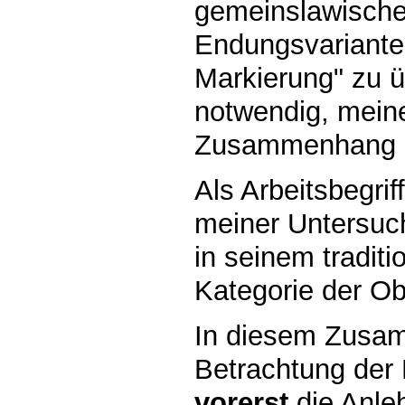
gemeinslawische
Endungsvarianten
Markierung" zu ü
notwendig, mein
Zusammenhang z
Als Arbeitsbegri
meiner Untersuch
in seinem tradit
Kategorie der Ob
In diesem Zusam
Betrachtung der
vorerst
die Anle