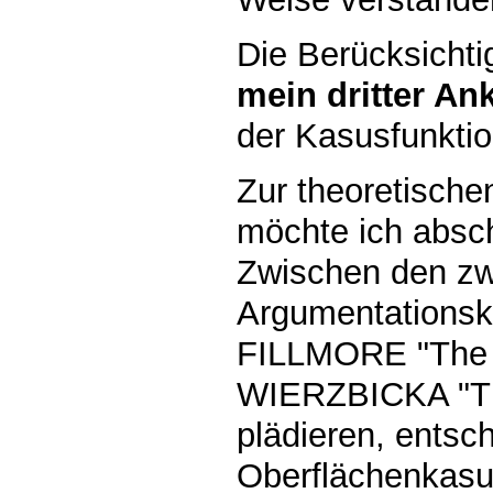
Die Berücksichti
mein dritter A
der Kasusfunkti
Zur theoretisch
möchte ich absch
Zwischen den zw
Argumentationsko
FILLMORE "The C
WIERZBICKA "The
plädieren, entsch
Oberflächenkasu