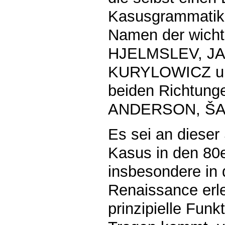
Kasusgrammatik l
Namen der wichti
HJELMSLEV, J
KURYLOWICZ und
beiden Richtun
ANDERSON, Š
Es sei an dieser
Kasus in den 80
insbesondere in 
Renaissance erle
prinzipielle Fun