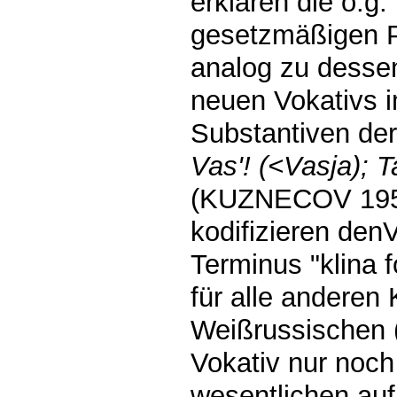
erklären die o.g
gesetzmäßigen P
analog zu dessen
neuen Vokativs i
Substantiven der
Vas'! (<Vasja); T
(KUZNECOV 1953
kodifizieren denV
Terminus "klina
für alle anderen
Weißrussischen 
Vokativ nur noch
wesentlichen auf