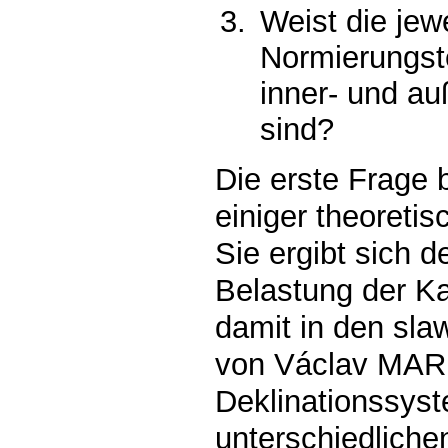
Weist die jew
Normierungst
inner- und au
sind?
Die erste Frage 
einiger theoretis
Sie ergibt sich d
Belastung der K
damit in den sla
von Václav MARE
Deklinationssyst
unterschiedliche