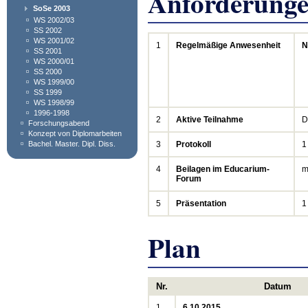
Anforderung
SoSe 2003
WS 2002/03
SS 2002
WS 2001/02
1
Regelmäßige Anwesenheit
N
SS 2001
WS 2000/01
SS 2000
WS 1999/00
SS 1999
WS 1998/99
1996-1998
2
Aktive Teilnahme
D
Forschungsabend
Konzept von Diplomarbeiten
Bachel. Master. Dipl. Diss.
3
Protokoll
1
4
Beilagen im Educarium-
m
Forum
5
Präsentation
1
Plan
Nr.
Datum
1.
6.10.2015