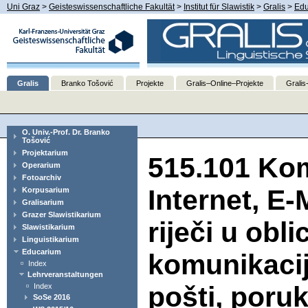
Uni Graz
>
Geisteswissenschaftliche Fakultät
>
Institut für Slawistik
>
Gralis
>
Edu
Gralis
Branko Tošović
Projekte
Gralis–Online–Projekte
Gralis
O. Univ.-Prof. Dr. Branko
Tošović
Projektarium
515.101 Ko
Operarium
Fotoarchiv
Internet, E
Korpusarium
Gralisarium
Grazer Slawistikarium
riječi u ob
Slawistikarium
Linguistikarium
Educarium
komunikacije
Index
Lehrveranstaltungen
pošti, poru
Index
SoSe 2016