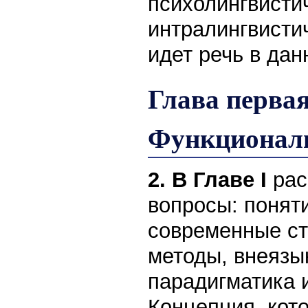
психолингвистич
интралингвистич
идет речь в дан
Глава первая
Функционал
2. В Главе I
ра
вопросы: понят
современные ст
методы, внеязы
парадигматика 
Концепция, кот