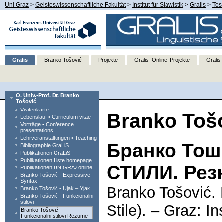
Uni Graz
>
Geisteswissenschaftliche Fakultät
>
Institut für Slawistik
>
Gralis
>
Tos
Gralis
Branko Tošović
Projekte
Gralis–Online–Projekte
Gralis
O. Univ.-Prof. Dr. Branko
Tošović
Visitenkarte
Branko Tošo
Lebenslauf • Curriculum vitae
Vorträge • Conference
presentations
Lehrveranstaltungen • Teaching
Бранко То
Bibliographie GraLiS
Publikationen GraLiS
Publikationen Liste homepage
СТИЛИ. Ре
Publikationen UNIGRAZonline
Branko Tošović - Expressive
Syntax
Branko Tošović. F
Branko Tošović - Ujak – Ујак
Branko Tošović - Funkcionalni
stilovi
Stile). – Graz: In
Branko Tošović -
Funkcionalni stilovi Rezume