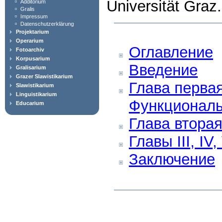
Universität Graz
Additorium
Gralis
Impressum
Datenschutzerklärung
Projektarium
Operarium
Оглавление
Fotoarchiv
Korpusarium
Введение
Gralisarium
Grazer Slawistikarium
Глава первая
Slawistikarium
Linguistikarium
Функциональ
Educarium
Глава втора
Главы III, IV,
Заключение